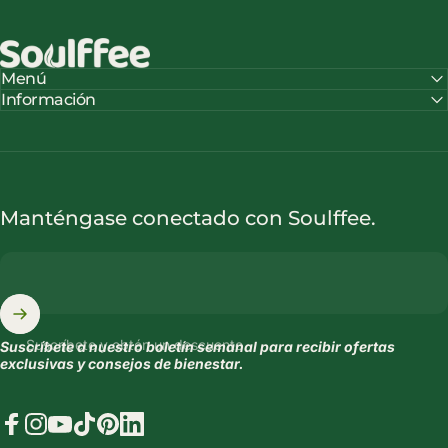
Soulffee™
Menú
Información
Manténgase conectado con Soulffee.
Suscríbete y obtén un descuento
Suscríbete a nuestro boletín semanal para recibir ofertas
exclusivas y consejos de bienestar.
Facebook
Instagram
YouTube
TikTok
Pinterest
LinkedIn