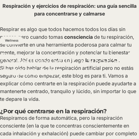
Respiración y ejercicios de respiración: una guía sencilla
para concentrarse y calmarse
Respirar es algo que todos hacemos todos los días sin
pensar, pero cuando tomas
consciencia
de tu respiración,
Wellness
se convierte en una herramienta poderosa para calmar tu
mente, mejorar la concentración y potenciar tu bienestar
Respiración
y
trabajo
de
general. Ahí es donde entra en juego
la respiración
.
respiración
Si has oído hablar de la respiración artificial pero no estás
seguro de cómo empezar, este blog es para ti. Vamos a
explicar cómo centrarte en la respiración puede ayudarte a
mantenerte centrado, tranquilo y lúcido, sin importar lo que
te depare la vida.
¿Por qué centrarse en la respiración?
Respiramos de forma automática, pero la respiración
consciente (en la que te concentras conscientemente en
cada inhalación y exhalación) puede cambiar por completo